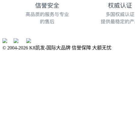
© 2004-
2026
K8凯发-国际大品牌 信誉保障 大额无忧