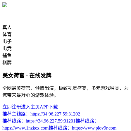
真人
体育
电子
电竞
捕鱼
棋牌
美女荷官 · 在线发牌
全网最美荷官，倾情出演，极致视觉盛宴，多元游戏种类，为
您带来最舒心的游戏体验。
立即注册
进入主页
APP下载
推荐主线路：
https://34.96.227.59:31202
推荐线路：
https://34.96.227.59:31201
推荐线路：
https://www.1nzkex.com
推荐线路：
https://www.plov9r.com