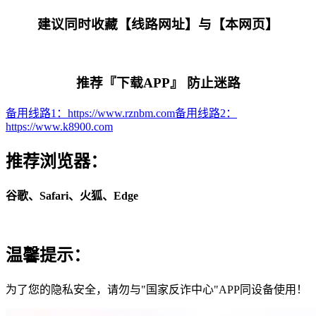
建议同时收藏【线路网址】与【本网页】
推荐『下载APP』 防止迷路
备用线路
1
：
https://www.rznbm.com
备用线路
2
：
https://www.k8900.com
推荐浏览器：
谷歌、Safari、火狐、Edge
温馨提示：
为了您的隐私安全，请勿与"国家反诈中心"APP同设备使用！