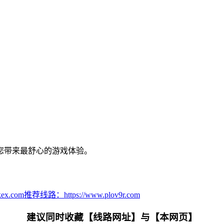
您带来最舒心的游戏体验。
kex.com
推荐线路：
https://www.plov9r.com
建议同时收藏【线路网址】与【本网页】