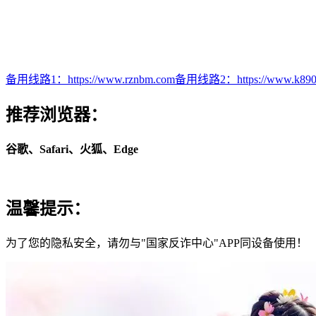
备用线路
1
：
https://www.rznbm.com
备用线路
2
：
https://www.k89
推荐浏览器：
谷歌、Safari、火狐、Edge
温馨提示：
为了您的隐私安全，请勿与"国家反诈中心"APP同设备使用！